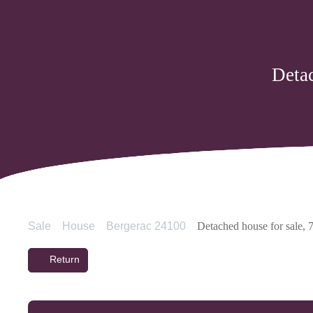
Detac
Sale
House
Bergerac 24100
Detached house for sale, 
Return