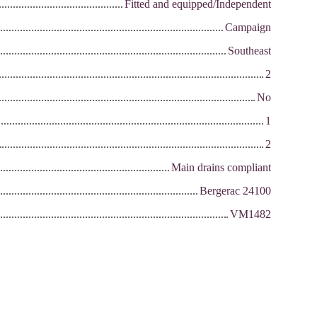
Fitted and equipped/Independent
Campaign
Southeast
2
No
1
2
Main drains compliant
Bergerac 24100
VM1482