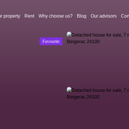
r property
Rent
Why choose us?
Blog
Our advisors
Con
Favourite