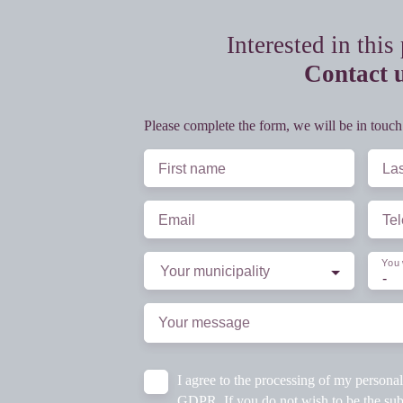
Interested in this
Contact 
Please complete the form, we will be in touch
First name
La
Email
Te
You 
Your municipality
-
Your message
I agree to the processing of my persona
GDPR. If you do not wish to be the sub