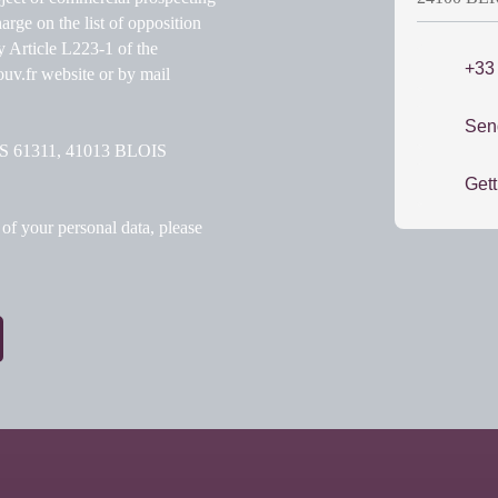
arge on the list of opposition
y Article L223-1 of the
+33
v.fr website or by mail
Sen
 CS 61311, 41013 BLOIS
Gett
of your personal data, please