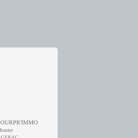
 POURPR'IMMO
Mourier
ERGERAC