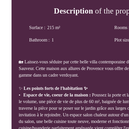
Description
of the pro
Surface
:
215
m²
Rooms
Bathroom
:
1
Plot siz
🏡 Laissez-vous séduire par cette belle villa contemporaine d
Sauveur. Cette maison aux allures de Provence vous offre des
gamme dans un cadre verdoyant.
✨
Les points forts de l'habitation ✨
Espace de vie, coeur de la maison :
Poussez la porte et 
le volume, une pièce de vie de plus de 60 m², baignée de lum
traverse la pièce pour se poser sur le jardin grâce aux large
invitation à le rejoindre. Un espace salon chaleur autour d'u
du salon, une belle cuisine toute neuve, moderne et fonctionn
cuisine/buanderie parfaitement aménagée vient compléter l'es