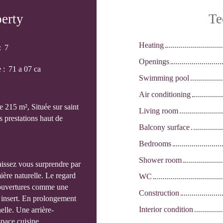
perty
Te
Heating
:
7
Openings
e
:
71 a 07 ca
Swimming pool
Air conditioning
e 215 m², Située sur saint
Living room
 prestations haut de
Balcony surface
Bedrooms
Shower room
laissez vous surprendre par
ière naturelle. Le regard
WC
s ouvertures comme une
Construction
n insert. En prolongement
Interior condition
elle. Une arrière-
pace cuisine.