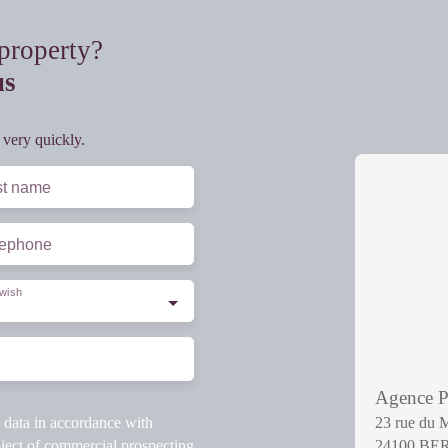
 property?
us
 very quickly.
st name
lephone
wish
Agence
l data in accordance with
23 rue du 
ject of commercial prospecting
24100 B