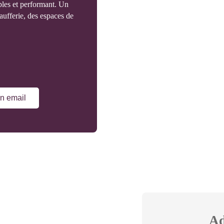
ibles et performant. Un
aufferie, des espaces de
n email
Ad