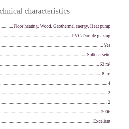
chnical characteristics
Floor heating, Wood, Geothermal energy, Heat pump
PVC/Double glazing
Yes
Split cassette
63
m²
8
m²
4
2
2
2006
Excellent