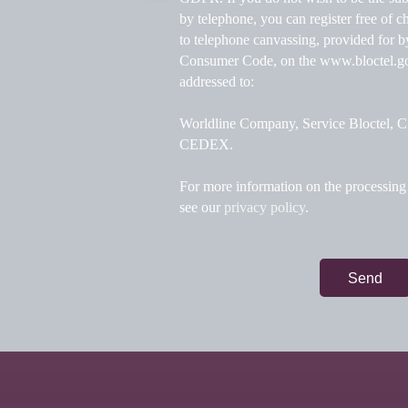
by telephone, you can register free of ch
to telephone canvassing, provided for b
Consumer Code, on the www.bloctel.gou
addressed to:
Worldline Company, Service Bloctel,
CEDEX.
For more information on the processing 
see our
privacy policy
.
Send