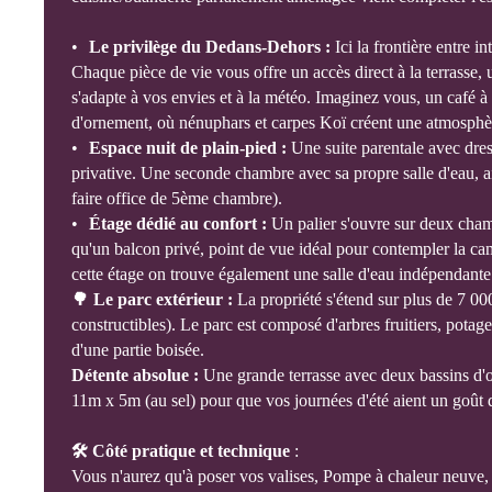
Le privilège du Dedans-Dehors :
Ici la frontière entre in
Chaque pièce de vie vous offre un accès direct à la terrasse, 
s'adapte à vos envies et à la météo. Imaginez vous, un café à 
d'ornement, où nénuphars et carpes Koï créent une atmosphè
Espace nuit de plain-pied :
Une suite parentale avec dress
privative. Une seconde chambre avec sa propre salle d'eau, 
faire office de 5ème chambre).
Étage dédié au confort :
Un palier s'ouvre sur deux cham
qu'un balcon privé, point de vue idéal pour contempler la c
cette étage on trouve également une salle d'eau indépendante 
🌳 Le parc extérieur :
La propriété s'étend sur plus de 7 0
constructibles). Le parc est composé d'arbres fruitiers, potager
d'une partie boisée.
Détente absolue :
Une grande terrasse avec deux bassins d'
11m x 5m (au sel) pour que vos journées d'été aient un goût 
🛠 Côté pratique et technique
:
Vous n'aurez qu'à poser vos valises, Pompe à chaleur neuve, 