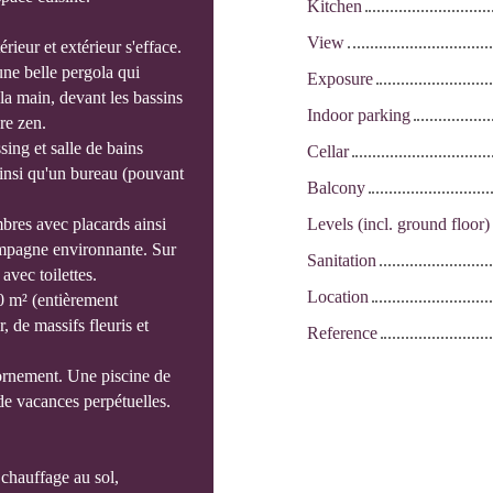
Kitchen
View
térieur et extérieur s'efface.
une belle pergola qui
Exposure
la main, devant les bassins
Indoor parking
re zen.
ing et salle de bains
Cellar
ainsi qu'un bureau (pouvant
Balcony
bres avec placards ainsi
Levels (incl. ground floor)
ampagne environnante. Sur
Sanitation
avec toilettes.
Location
00 m² (entièrement
, de massifs fleuris et
Reference
ornement. Une piscine de
de vacances perpétuelles.
chauffage au sol,