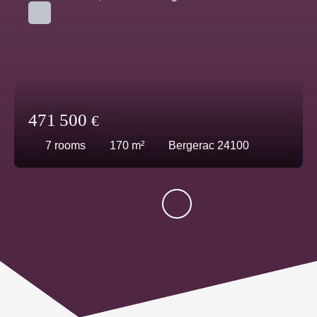
471 500
€
7
rooms
170
m²
Bergerac 24100