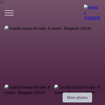
Home
Buy
Estimate your property
Rent
Why choose 
Estimate
More photos