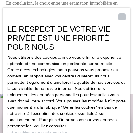
En conclusion, le choix entre une estimation immobilière en
ligne et une estimation à domicile dépend de vos besoins et de
vos priorités. Une estimation maison gratuite en ligne offre une
première indication rapide, mais une estimation immobilière à
LE RESPECT DE VOTRE VIE
domicile par un professionnel, comme ceux d’Agence
PRIVÉE EST UNE PRIORITÉ
POURPR'IMMO, est bien plus précise et personnalisée. Pour
une vente réussie de votre appartement, maison ou autre type de
POUR NOUS
logement, nous vous recommandons de faire appel à notre
Nous utilisons des cookies afin de vous offrir une expérience
expertise pour une estimation fiable et un accompagnement sur
optimale et une communication pertinente sur notre site.
mesure. Contactez Agence POURPR'IMMO au
05 33 09 07 49
Grace à ces technologies, nous pouvons vous proposer du
pour une estimation gratuite et personnalisée de votre bien
contenu en rapport avec vos centres d'intérêt. Ils nous
immobilier !
permettent également d'améliorer la qualité de nos services et
la convivialité de notre site internet. Nous utiliserons
uniquement les données personnelles pour lesquelles vous
avez donné votre accord. Vous pouvez les modifier à n'importe
quel moment via la rubrique ″Gérer les cookies″ en bas de
notre site, à l'exception des cookies essentiels à son
fonctionnement. Pour plus d'informations sur vos données
personnelles, veuillez consulter
Estimez gratuitement votre bien
notre politique de confidentialité
.