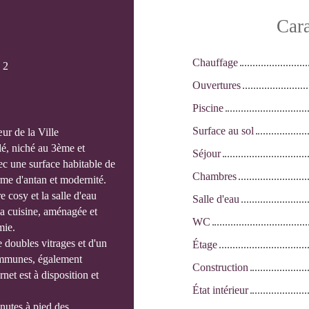
Cara
Chauffage
:
2
Ouvertures
Piscine
Surface au sol
r de la Ville
é, niché au 3ème et
Séjour
ec une surface habitable de
Chambres
rme d'antan et modernité.
 cosy et la salle d'eau
Salle d'eau
La cuisine, aménagée et
WC
mie.
e doubles vitrages et d'un
Étage
communes, également
Construction
net est à disposition et
État intérieur
nutes à pied des