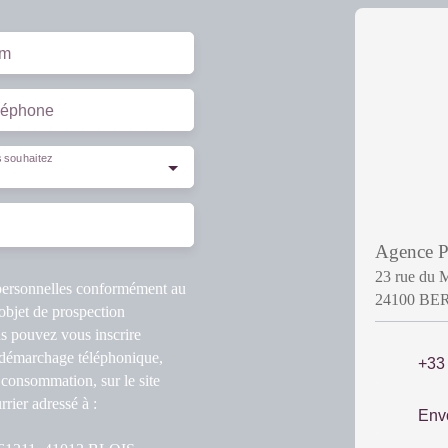
m
léphone
 souhaitez
Agence
23 rue du 
 personnelles conformément au
24100 B
objet de prospection
s pouvez vous inscrire
u démarchage téléphonique,
+33
 consommation, sur le site
rier adressé à :
Env