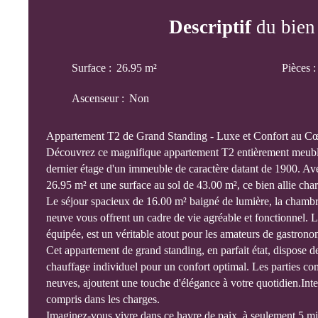
Descriptif
du bien
Surface
:
26.95
m²
Pièces
Ascenseur
:
Non
Appartement T2 de Grand Standing - Luxe et Confort au Cœu
Découvrez ce magnifique appartement T2 entièrement meubl
dernier étage d'un immeuble de caractère datant de 1900. Av
26.95 m² et une surface au sol de 43.00 m², ce bien allie cha
Le séjour spacieux de 16.00 m² baigné de lumière, la chambre
neuve vous offrent un cadre de vie agréable et fonctionnel. 
équipée, est un véritable atout pour les amateurs de gastrono
Cet appartement de grand standing, en parfait état, dispose d
chauffage individuel pour un confort optimal. Les parties 
neuves, ajoutent une touche d'élégance à votre quotidien.Inter
compris dans les charges.
Imaginez-vous vivre dans ce havre de paix, à seulement 5 mi