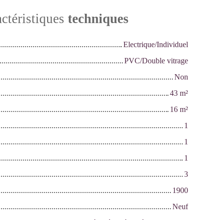
ctéristiques
techniques
Electrique/Individuel
PVC/Double vitrage
Non
43
m²
16
m²
1
1
1
3
1900
Neuf