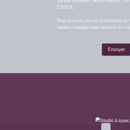
Société Worldline, Service Bloctel, C
CEDEX.
Pour en savoir plus sur le traitement de
veuillez consulter notre
politique de con
Envoyer