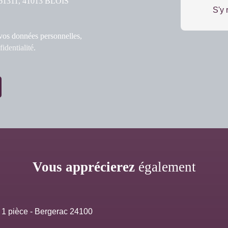
S 61311, 41013 BLOIS
S'y 
 vos données personnelles,
fidentialité
.
Vous apprécierez
également