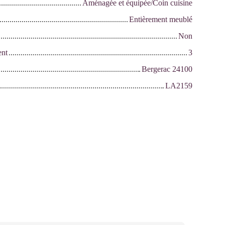
Aménagée et équipée/Coin cuisine
Entièrement meublé
Non
ent
3
Bergerac 24100
LA2159