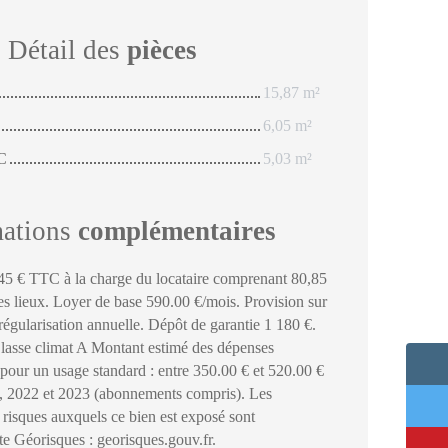
Détail des
pièces
15,87 m²
6,05 m²
WC
5,03 m²
mations
complémentaires
45 € TTC à la charge du locataire comprenant 80,85
es lieux. Loyer de base 590.00 €/mois. Provision sur
régularisation annuelle. Dépôt de garantie 1 180 €.
lasse climat A Montant estimé des dépenses
 pour un usage standard : entre 350.00 € et 520.00 €
1, 2022 et 2023 (abonnements compris). Les
s risques auxquels ce bien est exposé sont
ite Géorisques : georisques.gouv.fr.