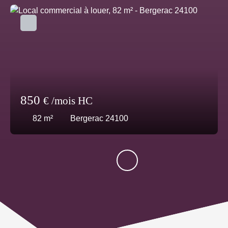
850
€ /mois HC
82
m²
Bergerac 24100