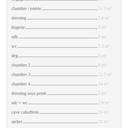
chambre / entrée
11.5 m²
dressing
3.8 m²
lingerie
3 m²
sdb
6 m²
wc
1.3 m²
deg
4 m²
chambre 2
9 m²
chambre 3
12.5 m²
chambre 4
14 m²
dressing sous pente
5 m²
sde + wc
2.6 m²
cave cahufferie
10 m²
atelier
32 m²