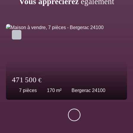
Vous apprécierez
également
471 500
€
7
pièces
170
m²
Bergerac 24100