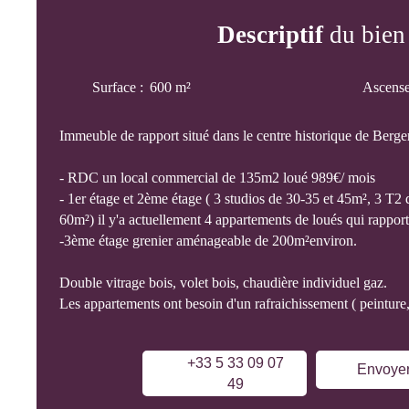
Descriptif
du bien
Surface
:
600
m²
Ascens
Immeuble de rapport situé dans le centre historique de Berger
- RDC un local commercial de 135m2 loué 989€/ mois
- 1er étage et 2ème étage ( 3 studios de 30-35 et 45m², 3 T2
60m²) il y'a actuellement 4 appartements de loués qui rappor
-3ème étage grenier aménageable de 200m²environ.
Double vitrage bois, volet bois, chaudière individuel gaz.
Les appartements ont besoin d'un rafraichissement ( peinture, 
+33 5 33 09 07
Envoyer
49