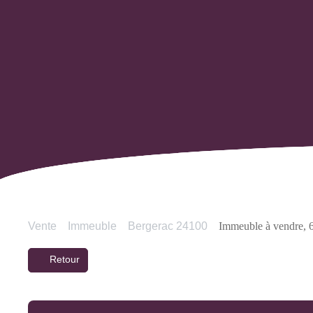
Vente
Immeuble
Bergerac 24100
Immeuble à vendre, 
Retour