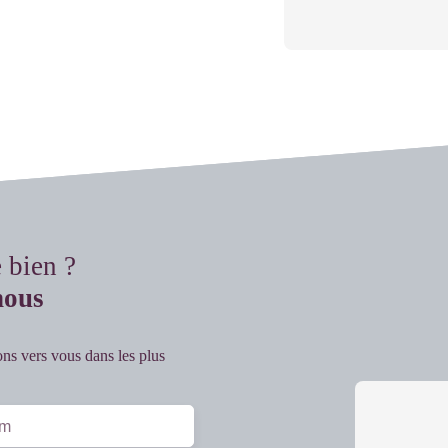
e bien ?
nous
ons vers vous dans les plus
m