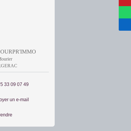
 POURPR'IMMO
Mourier
ERGERAC
 5 33 09 07 49
oyer un e-mail
rendre