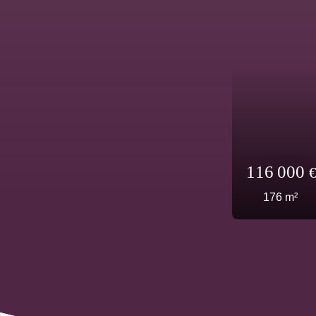
55 00
80
m²