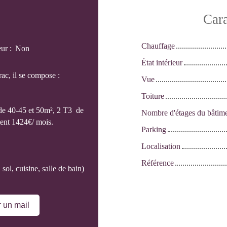
Cara
Chauffage
eur
:
Non
État intérieur
ac, il se compose :
Vue
Toiture
 de 40-45 et 50m², 2 T3 de
Nombre d'étages du bâtim
tent 1424€/ mois.
Parking
Localisation
Référence
sol, cuisine, salle de bain)
 un mail