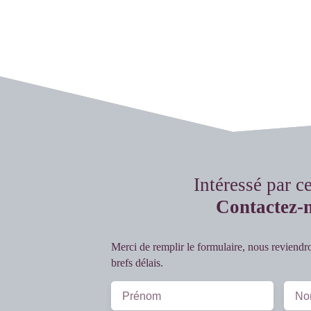
Intéressé par c
Contactez-
Merci de remplir le formulaire, nous reviendr
brefs délais.
Prénom
No