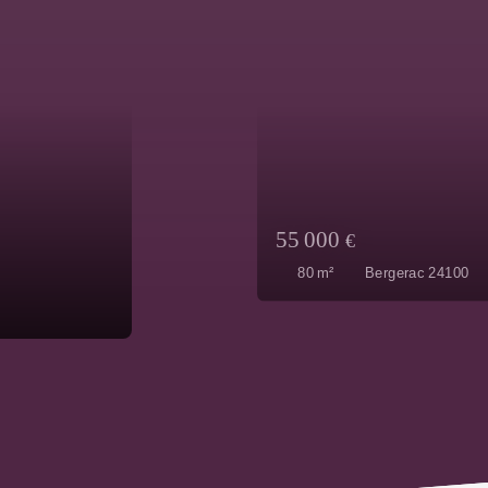
572 000
€
325
m²
Bergerac 24