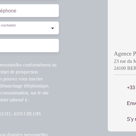
léphone
 souhaitez
Agence
23 rue du 
 personnelles conformément au
24100 B
objet de prospection
s pouvez vous inscrire
u démarchage téléphonique,
+33
 consommation, sur le site
rier adressé à :
Env
S 61311, 41013 BLOIS
S'y 
 vos données personnelles,