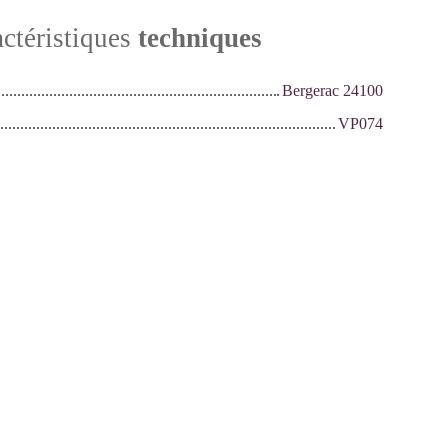
ctéristiques
techniques
Bergerac 24100
VP074