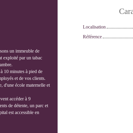
Cara
Localisation
Référence
osons un immeuble de
 exploité par un tabac
hambre.
 à 10 minutes à pied de
mployés et de vos clients.
, d'une école maternelle et
uvent accéder à 9
nts de détente, un parc et
ital est accessible en