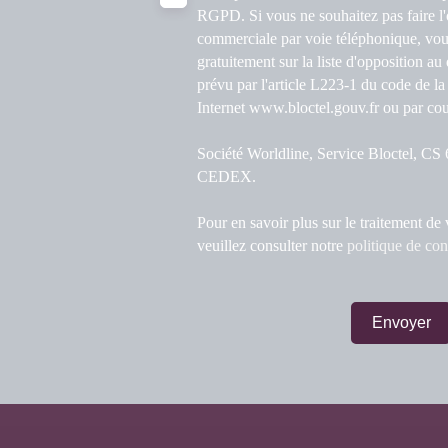
RGPD. Si vous ne souhaitez pas faire l'
commerciale par voie téléphonique, vou
gratuitement sur la liste d'opposition a
prévu par l'article L223-1 du code de la
Internet www.bloctel.gouv.fr ou par cour
Société Worldline, Service Bloctel, C
CEDEX.
Pour en savoir plus sur le traitement de
veuillez consulter notre
politique de con
Envoyer