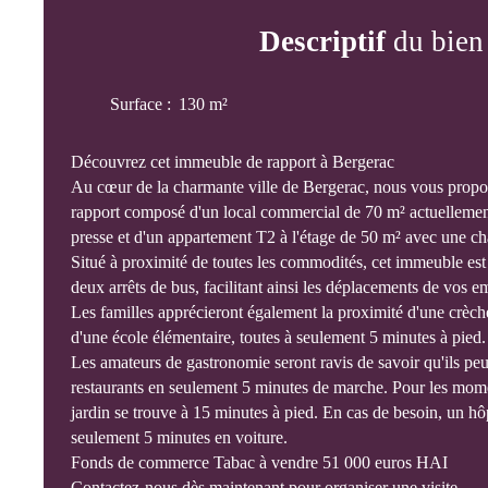
Descriptif
du bien
Surface
:
130
m²
Découvrez cet immeuble de rapport à Bergerac
Au cœur de la charmante ville de Bergerac, nous vous prop
rapport composé d'un local commercial de 70 m² actuellement
presse et d'un appartement T2 à l'étage de 50 m² avec une c
Situé à proximité de toutes les commodités, cet immeuble est
deux arrêts de bus, facilitant ainsi les déplacements de vos e
Les familles apprécieront également la proximité d'une crèche
d'une école élémentaire, toutes à seulement 5 minutes à pied.
Les amateurs de gastronomie seront ravis de savoir qu'ils pe
restaurants en seulement 5 minutes de marche. Pour les mome
jardin se trouve à 15 minutes à pied. En cas de besoin, un hôp
seulement 5 minutes en voiture.
Fonds de commerce Tabac à vendre 51 000 euros HAI
Contactez-nous dès maintenant pour organiser une visite.