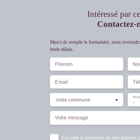
Intéressé par c
Contactez-
Merci de remplir le formulaire, nous reviendr
brefs délais.
Prénom
No
Email
Té
Vous
Votre commune
-
Votre message
J'accepte le traitement de mes données