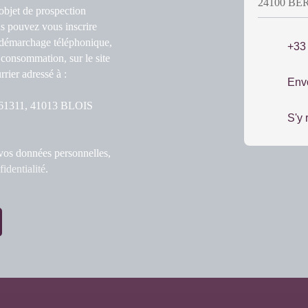
24100 B
objet de prospection
s pouvez vous inscrire
u démarchage téléphonique,
+33
 consommation, sur le site
rier adressé à :
Env
S 61311, 41013 BLOIS
S'y 
 vos données personnelles,
fidentialité
.