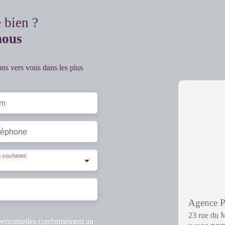
e bien ?
nous
ons vers vous dans les plus
m
léphone
 souhaitez
Agence
23 rue du 
 personnelles conformément au