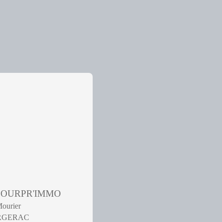
 POURPR'IMMO
Mourier
ERGERAC