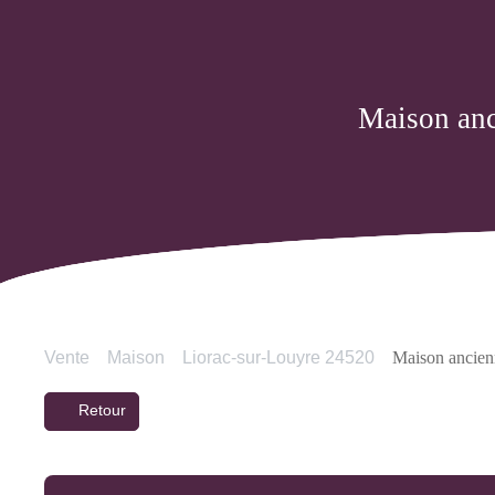
Maison anc
Vente
Maison
Liorac-sur-Louyre 24520
Maison ancienn
Retour