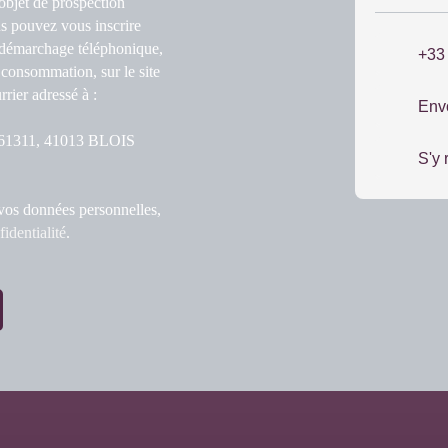
objet de prospection
s pouvez vous inscrire
u démarchage téléphonique,
+33
 consommation, sur le site
rier adressé à :
Env
S 61311, 41013 BLOIS
S'y 
 vos données personnelles,
fidentialité
.