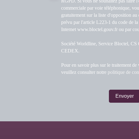
RGPD. Si vous ne souhaitez pas faire l'
commerciale par voie téléphonique, vou
gratuitement sur la liste d'opposition a
prévu par l'article L223-1 du code de la
Internet www.bloctel.gouv.fr ou par cour
Société Worldline, Service Bloctel, C
CEDEX.
Pour en savoir plus sur le traitement de
veuillez consulter notre
politique de con
Envoyer