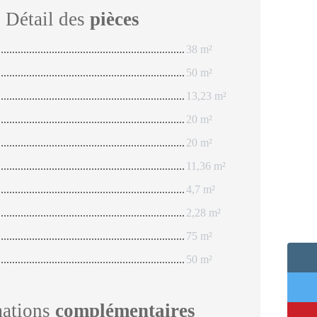
Détail des
pièces
38 m²
50 m²
13,23 m²
20 m²
20 m²
11,36 m²
4,7 m²
2,28 m²
75 m²
50 m²
mations
complémentaires