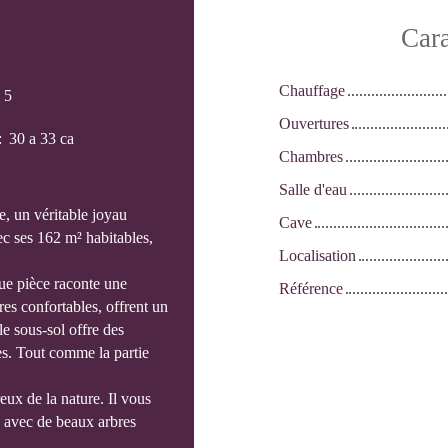
Cara
Chauffage
:
5
Ouvertures
:
30 a 33 ca
Chambres
Salle d'eau
, un véritable joyau
Cave
ec ses 162 m² habitables,
Localisation
ue pièce raconte une
Référence
es confortables, offrent un
le sous-sol offre des
s. Tout comme la partie
eux de la nature. Il vous
r, avec de beaux arbres