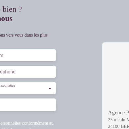
e bien ?
nous
ons vers vous dans les plus
m
léphone
 souhaitez
Agence
23 rue du 
 personnelles conformément au
24100 B