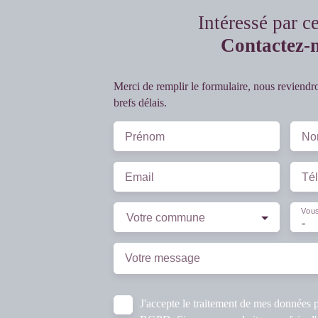
Intéressé par c
Contactez-
Merci de remplir le formulaire, nous reviendr
brefs délais.
Prénom
No
Email
Té
Vous
Votre commune
-
Votre message
J'accepte le traitement de mes données