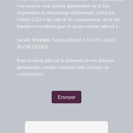
vous pouvez vous inscrire gratuitement sur la liste
d'opposition au démarchage téléphonique, prévu par
l'article L223-1 du code de la consommation, sur le site
Internet www.bloctel.gouv.fr ou par courrier adressé à :
Société Worldline, Service Bloctel, CS 61311, 41013
BLOIS CEDEX.
Pour en savoir plus sur le traitement de vos données
personnelles, veuillez consulter notre
politique de
confidentialité
.
Envoyer