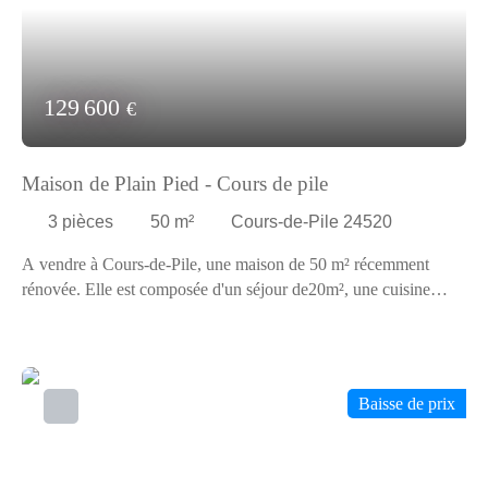
129 600
€
Maison de Plain Pied - Cours de pile
3
pièces
50
m²
Cours-de-Pile 24520
A vendre à Cours-de-Pile, une maison de 50 m² récemment
rénovée. Elle est composée d'un séjour de20m², une cuisine
indépendante, une chambre avec dressing, une salle d'eau, WC
indépendant et une jolie véranda attenante à la cuisine. La
maison est isolée, la toiture en parfait état et une extension est
possible. Le terrain de 3000 m² est sans vis à vis et
Baisse de prix
l'environnement est très calme. Cette maison est idéale pour un
primo accédant. Plus d'information auprès de votre agence
Pourpr'Immo Bergerac