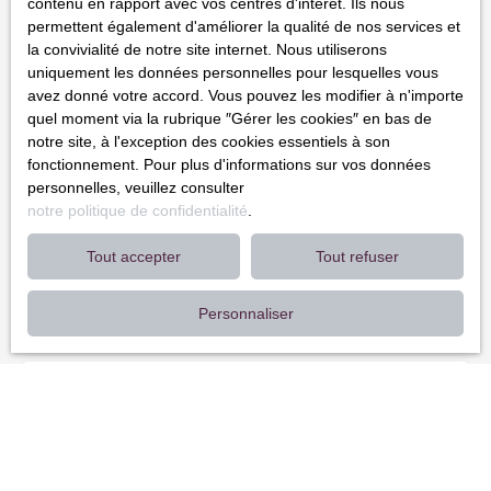
contenu en rapport avec vos centres d'intérêt. Ils nous
permettent également d'améliorer la qualité de nos services et
Nom
la convivialité de notre site internet. Nous utiliserons
uniquement les données personnelles pour lesquelles vous
avez donné votre accord. Vous pouvez les modifier à n'importe
Email
quel moment via la rubrique ″Gérer les cookies″ en bas de
notre site, à l'exception des cookies essentiels à son
Type d'offre
fonctionnement. Pour plus d'informations sur vos données
Vente
personnelles, veuillez consulter
Type de bien
notre politique de confidentialité
.
Maison
Tout accepter
Tout refuser
Localisation
Cours-de-Pile (24520)
Personnaliser
Budget max (€)
Surface min (m²)
Pièces min