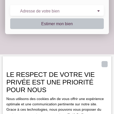
Adresse de votre bien
Estimer mon bien
Vous ne trouvez pas
LE RESPECT DE VOTRE VIE
la propriété de vos rêves ?
PRIVÉE EST UNE PRIORITÉ
POUR NOUS
Ne manquez plus aucun bien correspondant à votre recherche en
Nous utilisons des cookies afin de vous offrir une expérience
vous inscrivant à notre alerte mail !
optimale et une communication pertinente sur notre site.
Grace à ces technologies, nous pouvons vous proposer du
Prénom