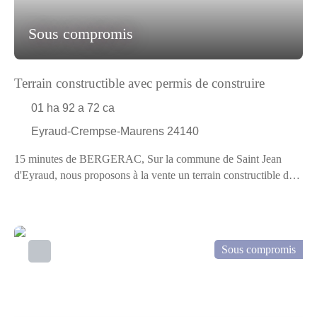
Sous compromis
Terrain constructible avec permis de construire
01 ha 92 a 72 ca
Eyraud-Crempse-Maurens 24140
15 minutes de BERGERAC, Sur la commune de Saint Jean
d'Eyraud, nous proposons à la vente un terrain constructible de
19271 m² avec la possibilité d'envisager une division parcellaire.
Vous trouverez sur le terrain : Une petite maison en pierre à
restaurer totalement (40 m² environ) Un appentis Un séchoir à
tabac Un puits Un permis de construire est en cours de validité
Sous compromis
en date du 12/11/2024 Des certificat d'urbanisme sont en cours
de validité pour diviser la parcelle en 3 terrains de 10 418 m² - 2
893 m² et 5 960 m² en date du 23/02/2026