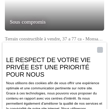
Sous compromis
Terrain constructible à vendre, 37 a 77 ca - Monsac
24440
37 a 77 ca
Monsac 24440
Terrain Constructible : Belle Exposition, vue dégagée. Ce terrain
LE RESPECT DE VOTRE VIE
constructible vous offre une opportunité unique de créer un
PRIVÉE EST UNE PRIORITÉ
havre de paix sur mesure, en harmonie avec la nature
POUR NOUS
environnante. Celui ci est bien plus qu'un simple espace
constructible ; c'est un terrain de jeu pour votre imagination.
Nous utilisons des cookies afin de vous offrir une expérience
Visualisez votre future maison, baignée de lumière naturelle,
optimale et une communication pertinente sur notre site.
avec des vues imprenables sur les environs. Imaginez-vous en
Grace à ces technologies, nous pouvons vous proposer du
train de siroter un café sur votre terrasse, entouré de verdure et
contenu en rapport avec vos centres d'intérêt. Ils nous
de tranquillité. Ce terrain est l'endroit idéal pour construire la
permettent également d'améliorer la qualité de nos services et
maison de vos rêves, un refuge où chaque détail reflète votre
la convivialité de notre site internet. Nous utiliserons