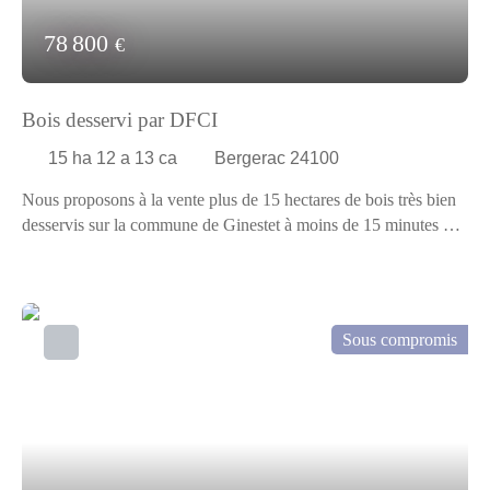
78 800
€
Bois desservi par DFCI
15 ha 12 a 13 ca
Bergerac 24100
Nous proposons à la vente plus de 15 hectares de bois très bien
desservis sur la commune de Ginestet à moins de 15 minutes de
Bergerac où promeneurs, randonneurs, cyclistes et chasseurs
font bon ménage. Dominance chêne, charme et résineux
Valorisation patrimoniale par plan de reboisement A voir
rapidement
Sous compromis