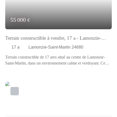
55 000
€
Terrain constructible à vendre, 17 a - Lamonzie-
Saint-Martin 24680
17 a
Lamonzie-Saint-Martin 24680
Terrain constructible de 17 ares situé au centre de Lamonzie-
Saint-Martin, dans un environnement calme et verdoyant. Ce
terrain plat offre une belle surface permettant la réalisation de
votre projet de construction. Il est divisible et piscinable, idéal
pour une résidence principale ou un investissement. Les réseaux
(eau, électricité, télécoms) sont à proximité, avec assainissement
prévu.